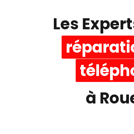
Les Expert
réparati
téléph
à Rou