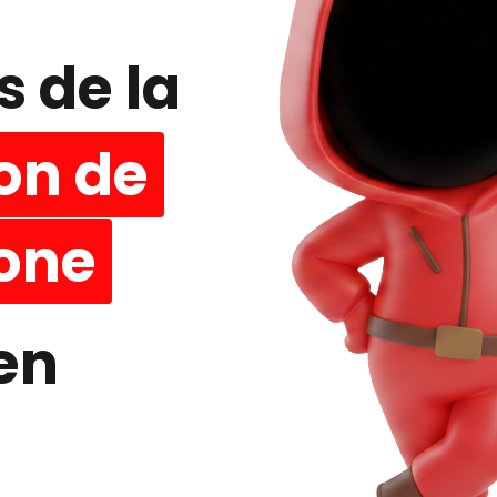
s de la
on de
one
en