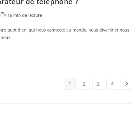
arateur de téléphone ?
16 min de lecture
re quotidien, qui nous connecte au monde, nous divertit et nous
ux nous…
1
2
3
4