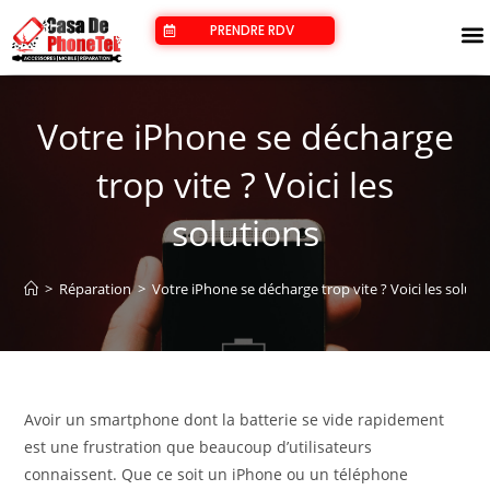
PRENDRE RDV
RÉPARER SON TÉLÉPHONE
RÉPARER SON PC
Votre iPhone se décharge
trop vite ? Voici les
solutions
>
Réparation
>
Votre iPhone se décharge trop vite ? Voici les soluti
Avoir un smartphone dont la batterie se vide rapidement
est une frustration que beaucoup d’utilisateurs
connaissent. Que ce soit un iPhone ou un téléphone