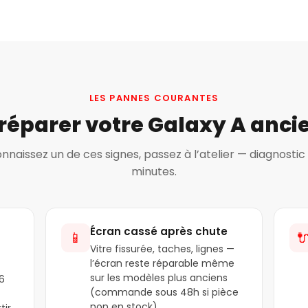
LES PANNES COURANTES
réparer votre Galaxy A anci
onnaissez un de ces signes, passez à l’atelier — diagnostic 
minutes.
Écran cassé après chute
📱

Vitre fissurée, taches, lignes —
l’écran reste réparable même
sur les modèles plus anciens
6
(commande sous 48h si pièce
non en stock).
tir