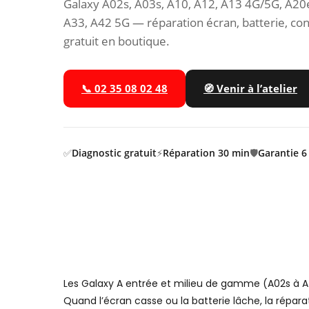
Galaxy A02s, A03s, A10, A12, A13 4G/5G, A20
A33, A42 5G — réparation écran, batterie, co
gratuit en boutique.
📞 02 35 08 02 48
🧭 Venir à l’atelier
✅
Diagnostic gratuit
⚡
Réparation 30 min
🛡️
Garantie 6
Les Galaxy A entrée et milieu de gamme (A02s à A4
Quand l’écran casse ou la batterie lâche, la rép