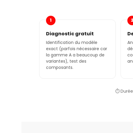
1
Diagnostic gratuit
De
Identification du modèle
An
exact (parfois nécessaire car
dé
la gamme A a beaucoup de
co
variantes), test des
an
composants.
⏱️ Durée