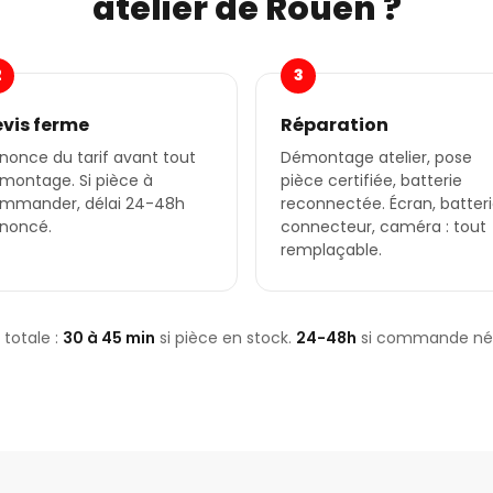
atelier de Rouen ?
2
3
vis ferme
Réparation
nonce du tarif avant tout
Démontage atelier, pose
montage. Si pièce à
pièce certifiée, batterie
mmander, délai 24-48h
reconnectée. Écran, batteri
noncé.
connecteur, caméra : tout
remplaçable.
 totale :
30 à 45 min
si pièce en stock.
24-48h
si commande néc