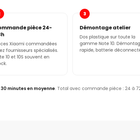
2
3
ommande pièce 24-
Démontage atelier
8h
Dos plastique sur toute la
gamme Note 10. Démonta
èces Xiaomi commandées
rapide, batterie déconnect
ez fournisseurs spécialisés.
te 10 et 10S souvent en
ock.
️
30 minutes en moyenne
. Total avec commande pièce : 24 à 7