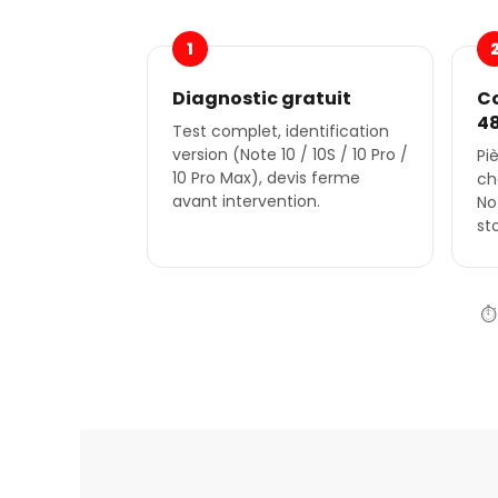
1
Diagnostic gratuit
C
4
Test complet, identification
version (Note 10 / 10S / 10 Pro /
Pi
10 Pro Max), devis ferme
ch
avant intervention.
No
st
⏱