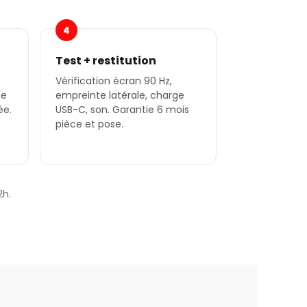
4
Test + restitution
Vérification écran 90 Hz,
ge
empreinte latérale, charge
ée.
USB-C, son. Garantie 6 mois
pièce et pose.
2h.