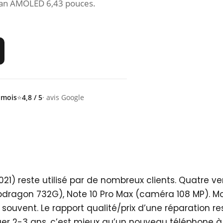
cran AMOLED 6,43 pouces.
 mois
⭐
4,8 / 5
· avis Google
21) reste utilisé par de nombreux clients. Quatre ver
apdragon 732G), Note 10 Pro Max (caméra 108 MP). 
e souvent. Le rapport qualité/prix d’une réparation re
ger 2-3 ans, c’est mieux qu’un nouveau téléphone à 