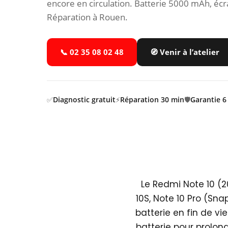
encore en circulation. Batterie 5000 mAh, é
Réparation à Rouen.
📞 02 35 08 02 48
🧭 Venir à l’atelier
✅
Diagnostic gratuit
⚡
Réparation 30 min
🛡️
Garantie 6
Le Redmi Note 10 (20
10S, Note 10 Pro (Sn
batterie en fin de vi
batterie pour prolon