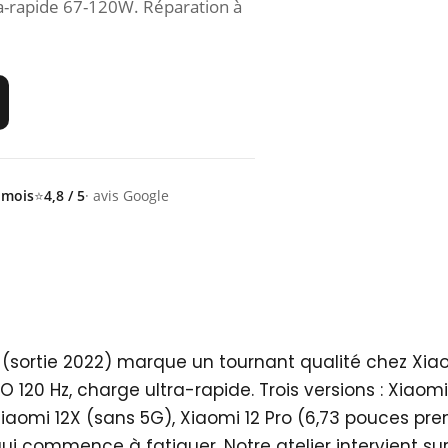
-rapide 67-120W. Réparation à
 mois
⭐
4,8 / 5
· avis Google
sortie 2022) marque un tournant qualité chez Xia
 120 Hz, charge ultra-rapide. Trois versions : Xiaomi
aomi 12X (sans 5G), Xiaomi 12 Pro (6,73 pouces pr
ui commence à fatiguer. Notre atelier intervient sur