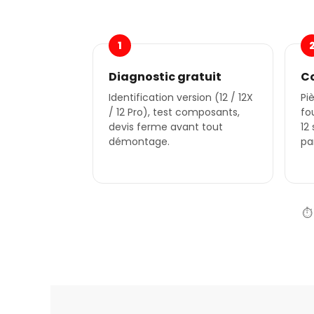
1
Diagnostic gratuit
C
Identification version (12 / 12X
Pi
/ 12 Pro), test composants,
fo
devis ferme avant tout
12
démontage.
pa
⏱