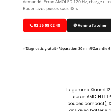
demandé. Écran AMOLED 120 Hz, charge ultra
Rouen avec pièces sous 48h.
📞 02 35 08 02 48
🧭 Venir à l’atelier
✅
Diagnostic gratuit
⚡
Réparation 30 min
🛡️
Garantie 6
La gamme Xiaomi 12 (
écran AMOLED LTPO
pouces compact), Xi
ans avec batterie q