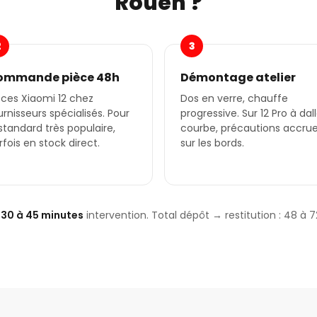
Rouen ?
2
3
ommande pièce 48h
Démontage atelier
èces Xiaomi 12 chez
Dos en verre, chauffe
urnisseurs spécialisés. Pour
progressive. Sur 12 Pro à dal
 standard très populaire,
courbe, précautions accru
rfois en stock direct.
sur les bords.
️
30 à 45 minutes
intervention. Total dépôt → restitution : 48 à 7