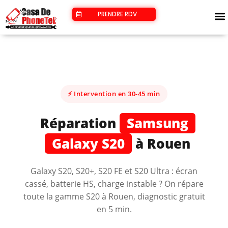
PRENDRE RDV
RÉPARER SON TÉLÉPHONE
RÉPARER SON PC
⚡ Intervention en 30-45 min
Réparation
Samsung
Galaxy S20
à Rouen
Galaxy S20, S20+, S20 FE et S20 Ultra : écran
cassé, batterie HS, charge instable ? On répare
toute la gamme S20 à Rouen, diagnostic gratuit
en 5 min.