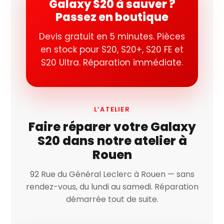
Galaxy S20 à sauver ?
Passez en boutique
Devis gratuit en 5 minutes. Pièces
en stock pour S20, S20+, S20 FE et
S20 Ultra. Réparation immédiate.
L’ATELIER
Faire réparer votre Galaxy
S20 dans notre atelier à
Rouen
92 Rue du Général Leclerc à Rouen — sans
rendez-vous, du lundi au samedi. Réparation
démarrée tout de suite.