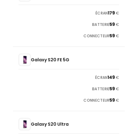
179
€
59
€
59
€
Galaxy S20 FE 5G
149
€
59
€
59
€
Galaxy S20 Ultra