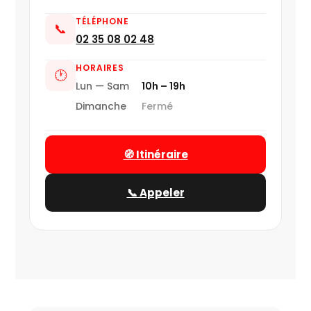
TÉLÉPHONE
📞
02 35 08 02 48
HORAIRES
🕐
Lun — Sam
10h – 19h
Dimanche
Fermé
🧭 Itinéraire
📞 Appeler